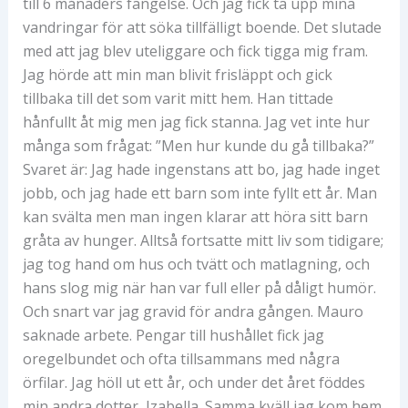
till 6 månaders fängelse. Och jag fick ta upp mina
vandringar för att söka tillfälligt boende. Det slutade
med att jag blev uteliggare och fick tigga mig fram.
Jag hörde att min man blivit frisläppt och gick
tillbaka till det som varit mitt hem. Han tittade
hånfullt åt mig men jag fick stanna. Jag vet inte hur
många som frågat: ”Men hur kunde du gå tillbaka?”
Svaret är: Jag hade ingenstans att bo, jag hade inget
jobb, och jag hade ett barn som inte fyllt ett år. Man
kan svälta men man ingen klarar att höra sitt barn
gråta av hunger. Alltså fortsatte mitt liv som tidigare;
jag tog hand om hus och tvätt och matlagning, och
hans slog mig när han var full eller på dåligt humör.
Och snart var jag gravid för andra gången. Mauro
saknade arbete. Pengar till hushållet fick jag
oregelbundet och ofta tillsammans med några
örfilar. Jag höll ut ett år, och under det året föddes
min andra dotter, Izabella. Samma kväll jag kom hem