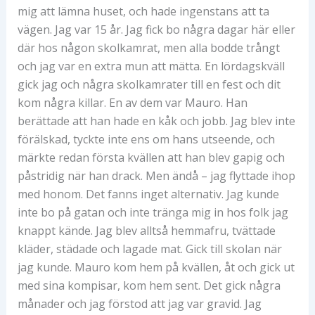
mig att lämna huset, och hade ingenstans att ta
vägen. Jag var 15 år. Jag fick bo några dagar här eller
där hos någon skolkamrat, men alla bodde trångt
och jag var en extra mun att mätta. En lördagskväll
gick jag och några skolkamrater till en fest och dit
kom några killar. En av dem var Mauro. Han
berättade att han hade en kåk och jobb. Jag blev inte
förälskad, tyckte inte ens om hans utseende, och
märkte redan första kvällen att han blev gapig och
påstridig när han drack. Men ändå – jag flyttade ihop
med honom. Det fanns inget alternativ. Jag kunde
inte bo på gatan och inte tränga mig in hos folk jag
knappt kände. Jag blev alltså hemmafru, tvättade
kläder, städade och lagade mat. Gick till skolan när
jag kunde. Mauro kom hem på kvällen, åt och gick ut
med sina kompisar, kom hem sent. Det gick några
månader och jag förstod att jag var gravid. Jag