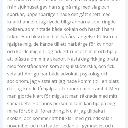
från sjukhuset gav han sig på mig med slag och
sparkar, uppenbarligen hade det gått snett med
knarkhandeln. Jag flydde till grannarna som ringde
polisen, som hittade både kokain och hasch i hans
fickor. Han blev dömd till två års fängelse. Poliserna
hjälpte mig, de kände till ett härbärge för kvinnor
och körde mig dit. Jag fick ett rum och mat och hjälp
att plåstra om mina skador. Nästa dag fick jag prata
med föreståndaren som är sjuksköterska, och fick
veta att Abrigo har både advokat, psykolog och
socionom. Jag visste att jag hade kommit till en plats
där jag kunde få hjälp att förändra min framtid. Men
man gjorde klart för mig, att man räknade med mitt
samarbete. Här finns personal som kan hjälpa mig i
mina försök till förändring. Nu är jag tillbaka i
skolan, och kommer att bli klar med grundskolan i
november och fortsätter sedan till gymnasiet och