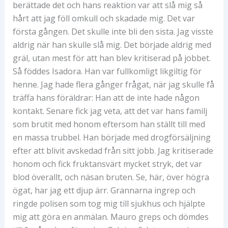
berättade det och hans reaktion var att slå mig så
hårt att jag föll omkull och skadade mig. Det var
första gången. Det skulle inte bli den sista. Jag visste
aldrig när han skulle slå mig. Det började aldrig med
gräl, utan mest för att han blev kritiserad på jobbet.
Så föddes Isadora. Han var fullkomligt likgiltig för
henne. Jag hade flera gånger frågat, när jag skulle få
träffa hans föräldrar: Han att de inte hade någon
kontakt. Senare fick jag veta, att det var hans familj
som brutit med honom eftersom han ställt till med
en massa trubbel. Han började med drogförsäljning
efter att blivit avskedad från sitt jobb. Jag kritiserade
honom och fick fruktansvärt mycket stryk, det var
blod överallt, och näsan bruten. Se, här, över högra
ögat, har jag ett djup ärr. Grannarna ingrep och
ringde polisen som tog mig till sjukhus och hjälpte
mig att göra en anmälan. Mauro greps och dömdes