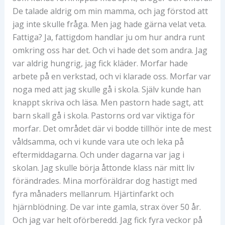
De talade aldrig om min mamma, och jag förstod att
jag inte skulle fråga. Men jag hade gärna velat veta.
Fattiga? Ja, fattigdom handlar ju om hur andra runt
omkring oss har det. Och vi hade det som andra. Jag
var aldrig hungrig, jag fick kläder. Morfar hade
arbete på en verkstad, och vi klarade oss. Morfar var
noga med att jag skulle gå i skola. Själv kunde han
knappt skriva och läsa. Men pastorn hade sagt, att
barn skall gå i skola. Pastorns ord var viktiga för
morfar. Det området där vi bodde tillhör inte de mest
våldsamma, och vi kunde vara ute och leka på
eftermiddagarna. Och under dagarna var jag i
skolan. Jag skulle börja åttonde klass när mitt liv
förändrades. Mina morföräldrar dog hastigt med
fyra månaders mellanrum. Hjärtinfarkt och
hjärnblödning. De var inte gamla, strax över 50 år.
Och jag var helt oförberedd. Jag fick fyra veckor på