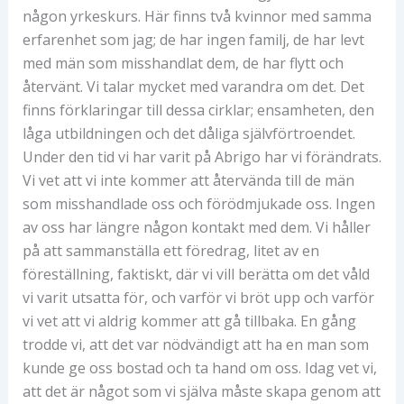
någon yrkeskurs. Här finns två kvinnor med samma
erfarenhet som jag; de har ingen familj, de har levt
med män som misshandlat dem, de har flytt och
återvänt. Vi talar mycket med varandra om det. Det
finns förklaringar till dessa cirklar; ensamheten, den
låga utbildningen och det dåliga självförtroendet.
Under den tid vi har varit på Abrigo har vi förändrats.
Vi vet att vi inte kommer att återvända till de män
som misshandlade oss och förödmjukade oss. Ingen
av oss har längre någon kontakt med dem. Vi håller
på att sammanställa ett föredrag, litet av en
föreställning, faktiskt, där vi vill berätta om det våld
vi varit utsatta för, och varför vi bröt upp och varför
vi vet att vi aldrig kommer att gå tillbaka. En gång
trodde vi, att det var nödvändigt att ha en man som
kunde ge oss bostad och ta hand om oss. Idag vet vi,
att det är något som vi själva måste skapa genom att