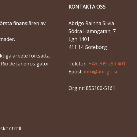
KONTAKTA OSS
törsta finansiären av
Abrigo Rainha Silvia
Södra Hamngatan, 7
tnader.
Lgh 1401
411 14 Göteborg
tiga arbete fortsätta,
n Rio de Janeiros gator
Telefon:
+46 709 290 401
Epost:
info@abrigo.se
Org nr: 855100-5161
skontroll